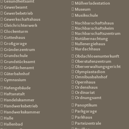
 Gesundheitsamt
 Müllverladestation
 Gewerbeamt
 Museum
 Gewerbebetrieb
 Musikschule
 Gewerkschaftshaus
 Nachbarschaftshaus
 Gleichrichterwerk
 Nachbarschaftsheim
 Glockenturm
 Nachbarschaftszentrum
 Gotteshaus
 Notübernachtung
 Großgarage
 Nullenergiehaus
 Nurdachhaus
 Gründerzentrum
 Grundschule
 Obdachlosenunterkunft
 Oberstufenzentrum
 Grundstücksamt
 Oberverwaltungsgericht
 Grünflächenamt
 Olympiastadion
 Güterbahnhof
 Omnibusbahnhof
 Gymnasium
 Opernhaus
 Ordenshaus
 Hafengebäude
 Ordinariat
 Haftanstalt
 Ordnungsamt
 Handelskammer
 Panoptikum
 Handwerksbetrieb
 Parkgarage
 Handwerkskammer
 Parkhaus
 Halle
 Parteizentrale
 Hallenbad