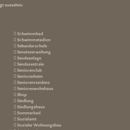
lgt aussehen:
 Schwimmbad
 Schwimmstadion
 Sekundarschule
 Senatsverwaltung
 Sendeanlage
 Sendezentrale

Seniorenclub
 Seniorenheim
 Seniorenresidenz
 Seniorenwohnhaus
 Shop
 Siedlung
 Siedlungshaus
 Sommerbad
 Sozialamt
 Sozialer Wohnungsbau