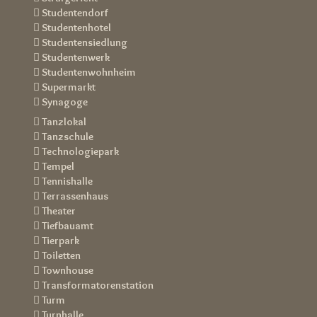
 Studentendorf
 Studentenhotel
 Studentensiedlung
 Studentenwerk
 Studentenwohnheim
 Supermarkt
 Synagoge
 Tanzlokal
 Tanzschule
 Technologiepark
 Tempel
 Tennishalle
 Terrassenhaus
 Theater
 Tiefbauamt
 Tierpark
 Toiletten
 Townhouse
 Transformatorenstation
 Turm
 Turnhalle