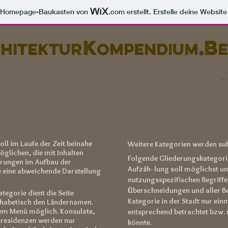
m Homepage-Baukasten von
.com
erstellt. Erstelle deine Websit
K
.B
hitektu
r
ompendium
e
 ... Adresse
... Architekt
... Bauzeit
..
ll im Laufe der Zeit beinahe
Weitere Kategorien werden suk
öglichen, die mit Inhalten
Folgende Gliederungskategori
ierungen im Aufbau der
Aufzäh- lung soll möglichst u
e eine abweichende Darstellung
nutzungsspezifischen Begriffe e
Überschneidungen und aller Be
ategorie dient die Seite
Kategorie in der Stadt nur ei
lphabetisch den Ländernamen.
esem Menü möglich. Konsulate,
entsprechend betrachtet bzw.
sresidenzen werden nur
könnte.