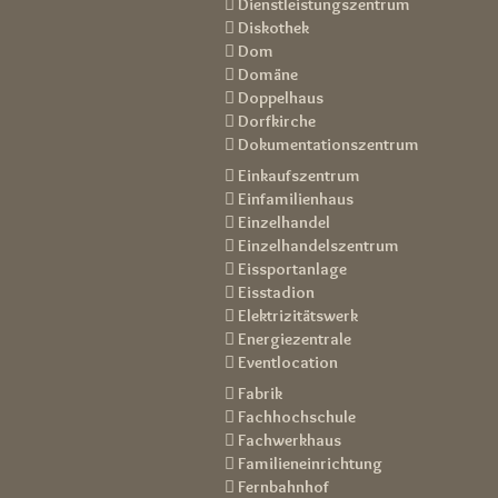
 Dienstleistungszentrum
 Diskothek
 Dom
 Domäne
 Doppelhaus
 Dorfkirche
 Dokumentationszentrum
 Einkaufszentrum
 Einfamilienhaus
 Einzelhandel
 Einzelhandelszentrum
 Eissportanlage
 Eisstadion
 Elektrizitätswerk
 Energiezentrale
 Eventlocation
 Fabrik
 Fachhochschule
 Fachwerkhaus
 Familieneinrichtung
 Fernbahnhof