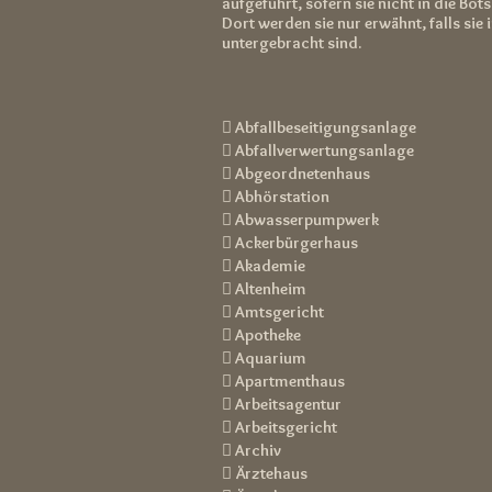
aufgeführt, sofern sie nicht in die Bot
Dort werden sie nur erwähnt, falls sie
untergebracht sind.
 Abfallbeseitigungsanlage
 Abfallverwertungsanlage
 Abgeordnetenhaus
 Abhörstation
 Abwasserpumpwerk
 Ackerbürgerhaus
 Akademie
 Altenheim
 Amtsgericht
 Apotheke
 Aquarium
 Apartmenthaus
 Arbeitsagentur
 Arbeitsgericht
 Archiv
 Ärztehaus