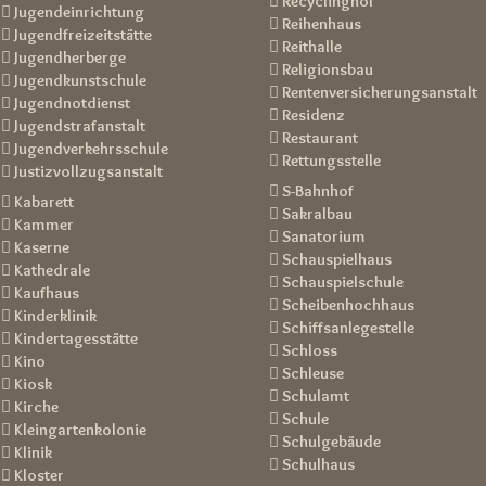
 Recyclinghof
 Jugendeinrichtung
 Reihenhaus
 Jugendfreizeitstätte
 Reithalle
 Jugendherberge
 Religionsbau
 Jugendkunstschule
 Rentenversicherungsanstalt
 Jugendnotdienst
 Residenz
 Jugendstrafanstalt
 Restaurant
 Jugendverkehrsschule
 Rettungsstelle
 Justizvollzugsanstalt
 S-Bahnhof
 Kabarett
 Sakralbau
 Kammer
 Sanatorium
 Kaserne
 Schauspielhaus
 Kathedrale
 Schauspielschule
 Kaufhaus
 Scheibenhochhaus
 Kinderklinik
 Schiffsanlegestelle
 Kindertagesstätte
 Schloss
 Kino
 Schleuse
 Kiosk
 Schulamt
 Kirche
 Schule
 Kleingartenkolonie
 Schulgebäude
 Klinik
 Schulhaus
 Kloster