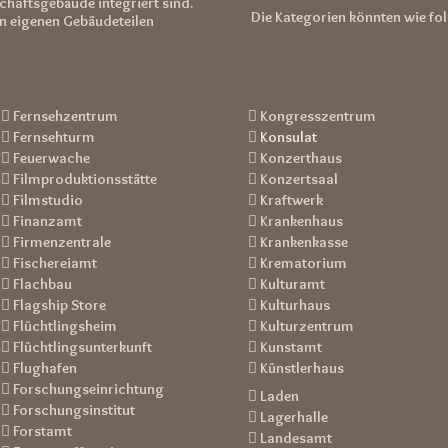
schaftsgebäude integriert sind.
Die Kategorien könnten wie fo
 in eigenen Gebäudeteilen
 Fernsehzentrum
 Kongresszentrum
 Fernsehturm

Konsulat
 Feuerwache
 Konzerthaus
 Filmproduktionsstätte
 Konzertsaal
 Filmstudio
 Kraftwerk
 Finanzamt
 Krankenhaus
 Firmenzentrale
 Krankenkasse
 Fischereiamt
 Krematorium
 Flachbau
 Kulturamt
 Flagship Store
 Kulturhaus
 Flüchtlingsheim
 Kulturzentrum
 Flüchtlingsunterkunft
 Kunstamt
 Flughafen
 Künstlerhaus
 Forschungseinrichtung
 Laden
 Forschungsinstitut
 Lagerhalle
 Forstamt
 Landesamt