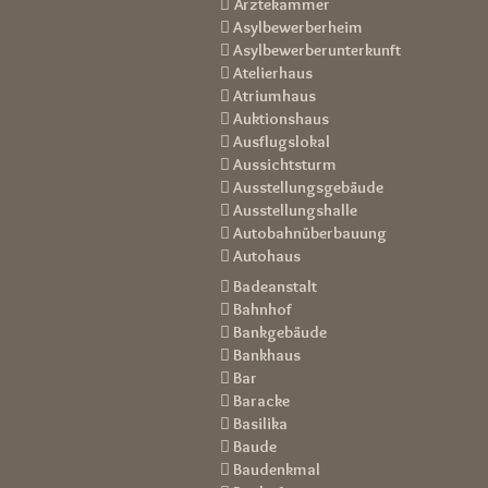
 Ärztekammer
 Asylbewerberheim
 Asylbewerberunterkunft
 Atelierhaus
 Atriumhaus
 Auktionshaus
 Ausflugslokal
 Aussichtsturm
 Ausstellungsgebäude
 Ausstellungshalle
 Autobahnüberbauung
 Autohaus
 Badeanstalt
 Bahnhof
 Bankgebäude
 Bankhaus
 Bar
 Baracke
 Basilika
 Baude
 Baudenkmal