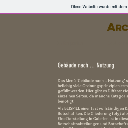
Diese Website wurde mit de
A
rc
Das Kompendium
Gebäude nach
Gebäude nach ... Nutzung
Das Menü 'Gebäude nach ... Nutzung' so
beliebig viele Ordnungsprinzipien erm
gefüllt werden. Hier gibt es Differenz
einzelnen Seiten, da manche Kategori
benötigt.
Als BEISPIEL einer fast vollständigen K
Botschaf- ten
. Die Gliederung folgt a
Eine Darstellung in Galerien ist in di
Botschaftsabteilungen und Botschaft