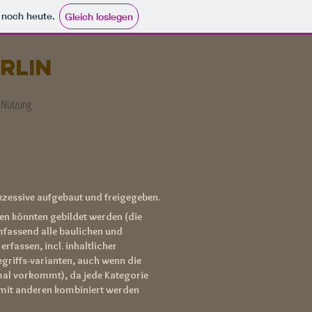
e noch heute.
Gleich loslegen
rlin
. Nutzung
ImpressumPlus
zessive aufgebaut und freigegeben.
en könnten gebildet werden (die
mfassend alle baulichen und
rfassen, incl. inhaltlicher
griffs-varianten, auch wenn die
nmal vorkommt), da jede Kategorie
 mit anderen kombiniert werden