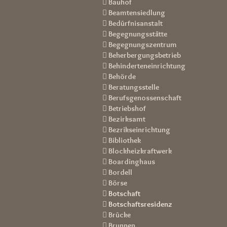
 Bauhof
 Beamtensiedlung
 Bedürfnisanstalt
 Begegnungsstätte
 Begegnungszentrum
 Beherbergungsbetrieb
 Behinderteneinrichtung
 Behörde
 Beratungsstelle
 Berufsgenossenschaft
 Betriebshof
 Bezirksamt
 Bezrikseinrichtung
 Bibliothek
 Blockheizkraftwerk
 Boa
rdinghaus
 Bordell
 Börse

Botschaft

Botschaftsresidenz
 Brücke
 Brunnen