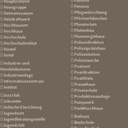
 Pavillon
 Hauptzollamt
 Pension
 Hausgruppe
 Pflegeeinrichtung
 Heimatmuseum
 Pförtnerhäuschen
 Heizkraftwerk
 Planetarium
 Hochbauamt
 Plattenbau
 Hochhaus
 Plusenergiehaus
 Hochschule
 Polizeidirektion
 Hochschulinstitut
 Polizeipräsidium
 Hostel
 Polizeistation
 Hotel
 Polizeiwache
 Industrie- und
 Postamt
Handelskammer
 Postdirektion
 Industrieanlage
 Postfiliale
 Informationszentrum
 Pressehaus
 Institut
 Privatschule
 Jazzclub
 Produktionsanlage
 Jobcenter
 Pumpwerk
 Jüdische Einrichtung
 Punkthochhaus
 Jugendamt
 Rathaus
 Jugendberatungsstelle
 Realschule
 Jugendclub