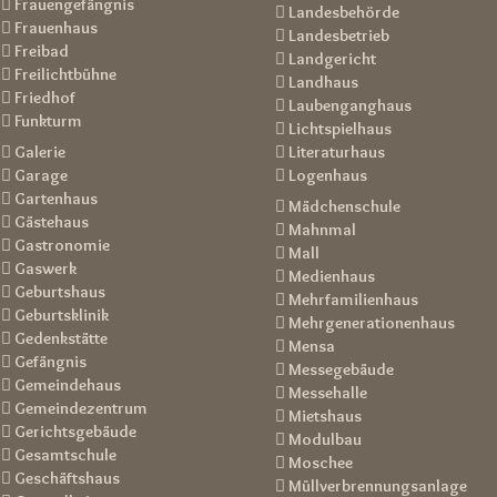
 Frauengefängnis
 Landesbehörde
 Frauenhaus
 Landesbetrieb
 Freibad
 Landgericht
 Freilichtbühne
 Landhaus
 Friedhof
 Laubenganghaus
 Funkturm
 Lichtspielhaus
 Galerie
 Literaturhaus
 Garage
 Logenhaus
 Gartenhaus
 Mädchenschule
 Gästehaus
 Mahnmal
 Gastronomie
 Mall
 Gaswerk
 Medienhaus
 Geburtshaus
 Mehrfamilienhaus
 Geburtsklinik
 Mehrgenerationenhaus
 Gedenkstätte
 Mensa
 Gefängnis
 Messegebäude
 Gemeindehaus
 Messehalle
 Gemeindezentrum
 Mietshaus
 Gerichtsgebäude
 Modulbau
 Gesamtschule
 Moschee
 Geschäftshaus
 Müllverbrennungsanlage